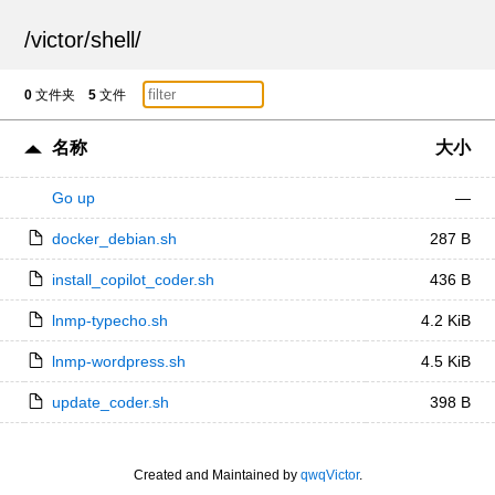
/
victor
/
shell
/
0
文件夹
5
文件
名称
大小
Go up
—
docker_debian.sh
287 B
install_copilot_coder.sh
436 B
lnmp-typecho.sh
4.2 KiB
lnmp-wordpress.sh
4.5 KiB
update_coder.sh
398 B
Created and Maintained by
qwqVictor
.