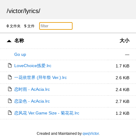
/
victor
/
lyrics
/
0
文件夹
5
文件
名称
大小
Go up
—
LoveChoice拣爱.lrc
1.7 KiB
一花依世界 (拜年祭 Ver.).lrc
2.6 KiB
恋时雨 - AcAcia.lrc
2.4 KiB
恋染色 - AcAcia.lrc
2.7 KiB
恋风花 Ver.Game Size - 菊花花.lrc
1.2 KiB
Created and Maintained by
qwqVictor
.