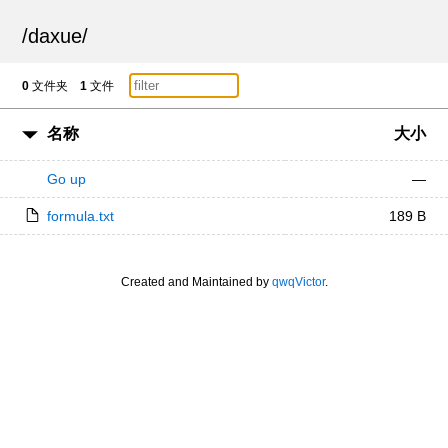
/
daxue
/
0
文件夹
1
文件
名称
大小
Go up
—
formula.txt
189 B
Created and Maintained by
qwqVictor
.